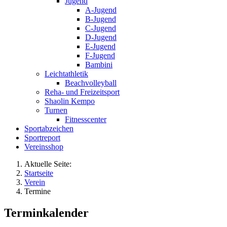
Jugend
A-Jugend
B-Jugend
C-Jugend
D-Jugend
E-Jugend
F-Jugend
Bambini
Leichtathletik
Beachvolleyball
Reha- und Freizeitsport
Shaolin Kempo
Turnen
Fitnesscenter
Sportabzeichen
Sportreport
Vereinsshop
Aktuelle Seite:
Startseite
Verein
Termine
Terminkalender