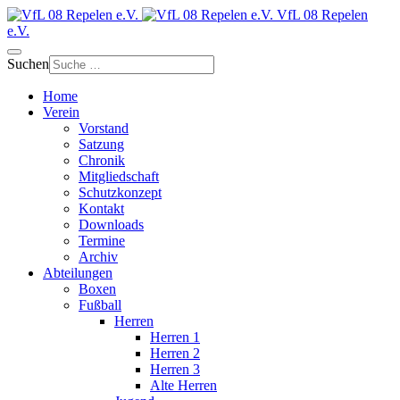
VfL 08 Repelen
e.V.
Suchen
Home
Verein
Vorstand
Satzung
Chronik
Mitgliedschaft
Schutzkonzept
Kontakt
Downloads
Termine
Archiv
Abteilungen
Boxen
Fußball
Herren
Herren 1
Herren 2
Herren 3
Alte Herren