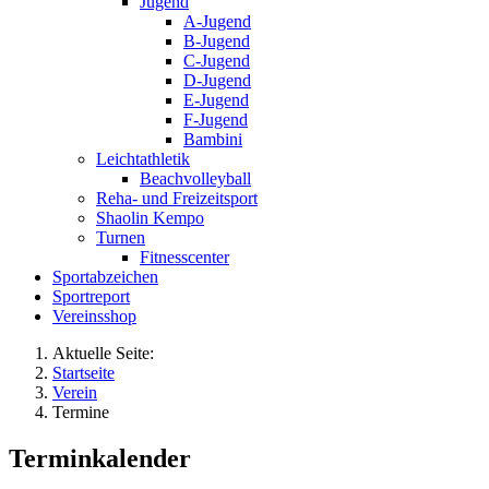
Jugend
A-Jugend
B-Jugend
C-Jugend
D-Jugend
E-Jugend
F-Jugend
Bambini
Leichtathletik
Beachvolleyball
Reha- und Freizeitsport
Shaolin Kempo
Turnen
Fitnesscenter
Sportabzeichen
Sportreport
Vereinsshop
Aktuelle Seite:
Startseite
Verein
Termine
Terminkalender