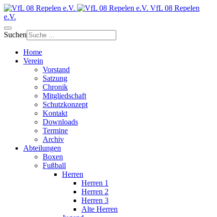
VfL 08 Repelen
e.V.
Suchen
Home
Verein
Vorstand
Satzung
Chronik
Mitgliedschaft
Schutzkonzept
Kontakt
Downloads
Termine
Archiv
Abteilungen
Boxen
Fußball
Herren
Herren 1
Herren 2
Herren 3
Alte Herren