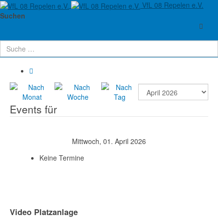
VfL 08 Repelen e.V.
Aktuelle Seite:
Startseite
Verein
Termine
Suchen
Terminkalender
Events für
Mittwoch, 01. April 2026
Keine Termine
Video Platzanlage