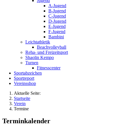
Jugend
A-Jugend
B-Jugend
C-Jugend
D-Jugend
E-Jugend
F-Jugend
Bambini
Leichtathletik
Beachvolleyball
Reha- und Freizeitsport
Shaolin Kempo
Turnen
Fitnesscenter
Sportabzeichen
Sportreport
Vereinsshop
Aktuelle Seite:
Startseite
Verein
Termine
Terminkalender