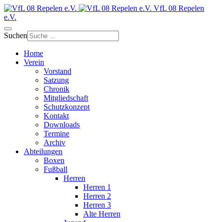
VfL 08 Repelen
e.V.
Suchen
Home
Verein
Vorstand
Satzung
Chronik
Mitgliedschaft
Schutzkonzept
Kontakt
Downloads
Termine
Archiv
Abteilungen
Boxen
Fußball
Herren
Herren 1
Herren 2
Herren 3
Alte Herren