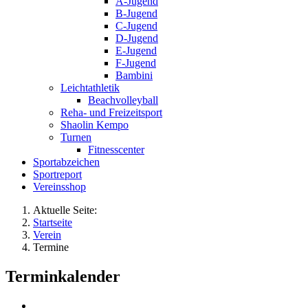
A-Jugend
B-Jugend
C-Jugend
D-Jugend
E-Jugend
F-Jugend
Bambini
Leichtathletik
Beachvolleyball
Reha- und Freizeitsport
Shaolin Kempo
Turnen
Fitnesscenter
Sportabzeichen
Sportreport
Vereinsshop
Aktuelle Seite:
Startseite
Verein
Termine
Terminkalender