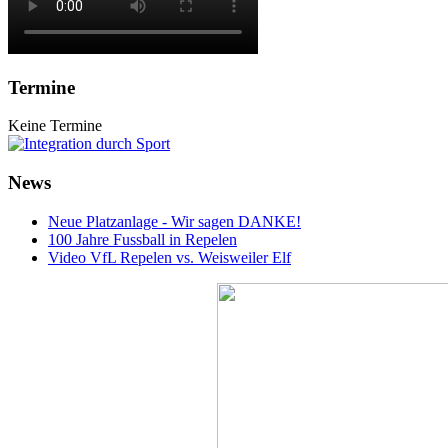
Termine
Keine Termine
News
Neue Platzanlage - Wir sagen DANKE!
100 Jahre Fussball in Repelen
Video VfL Repelen vs. Weisweiler Elf