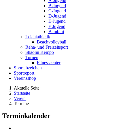
A-Jugend
B-Jugend
C-Jugend
D-Jugend
E-Jugend
F-Jugend
Bambini
Leichtathletik
Beachvolleyball
Reha- und Freizeitsport
Shaolin Kempo
Turnen
Fitnesscenter
Sportabzeichen
Sportreport
Vereinsshop
Aktuelle Seite:
Startseite
Verein
Termine
Terminkalender