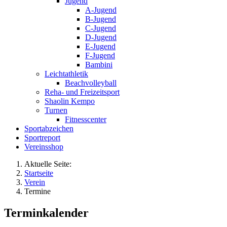
Jugend
A-Jugend
B-Jugend
C-Jugend
D-Jugend
E-Jugend
F-Jugend
Bambini
Leichtathletik
Beachvolleyball
Reha- und Freizeitsport
Shaolin Kempo
Turnen
Fitnesscenter
Sportabzeichen
Sportreport
Vereinsshop
Aktuelle Seite:
Startseite
Verein
Termine
Terminkalender