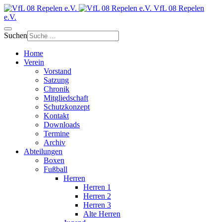
VfL 08 Repelen
e.V.
Suchen
Home
Verein
Vorstand
Satzung
Chronik
Mitgliedschaft
Schutzkonzept
Kontakt
Downloads
Termine
Archiv
Abteilungen
Boxen
Fußball
Herren
Herren 1
Herren 2
Herren 3
Alte Herren