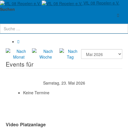
VfL 08 Repelen e.V.
Aktuelle Seite:
Startseite
Verein
Termine
Suchen
Terminkalender
Events für
Samstag, 23. Mai 2026
Keine Termine
Video Platzanlage