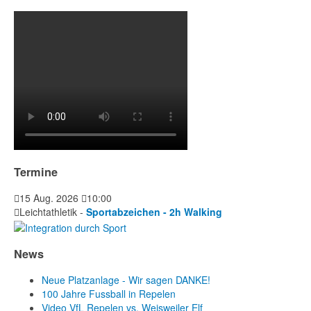
Termine
15 Aug. 2026
10:00
Leichtathletik -
Sportabzeichen - 2h Walking
News
Neue Platzanlage - Wir sagen DANKE!
100 Jahre Fussball in Repelen
Video VfL Repelen vs. Weisweiler Elf