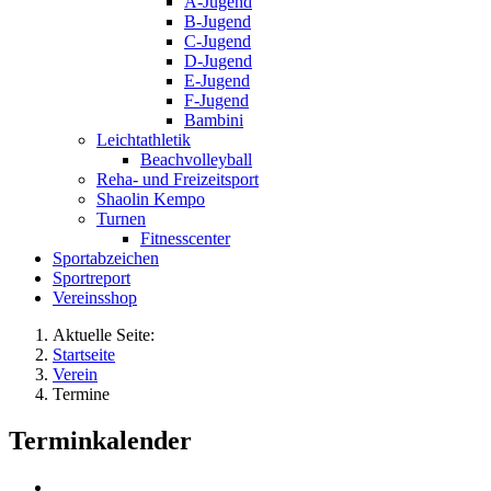
A-Jugend
B-Jugend
C-Jugend
D-Jugend
E-Jugend
F-Jugend
Bambini
Leichtathletik
Beachvolleyball
Reha- und Freizeitsport
Shaolin Kempo
Turnen
Fitnesscenter
Sportabzeichen
Sportreport
Vereinsshop
Aktuelle Seite:
Startseite
Verein
Termine
Terminkalender