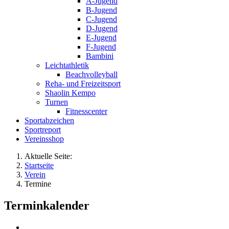
A-Jugend
B-Jugend
C-Jugend
D-Jugend
E-Jugend
F-Jugend
Bambini
Leichtathletik
Beachvolleyball
Reha- und Freizeitsport
Shaolin Kempo
Turnen
Fitnesscenter
Sportabzeichen
Sportreport
Vereinsshop
Aktuelle Seite:
Startseite
Verein
Termine
Terminkalender