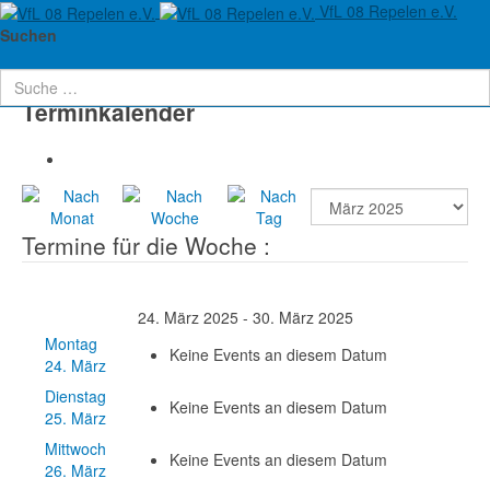
VfL 08 Repelen e.V.
Aktuelle Seite:
Startseite
Verein
Termine
Suchen
Terminkalender
Termine für die Woche :
24. März 2025 - 30. März 2025
Montag
Keine Events an diesem Datum
24. März
Dienstag
Keine Events an diesem Datum
25. März
Mittwoch
Keine Events an diesem Datum
26. März