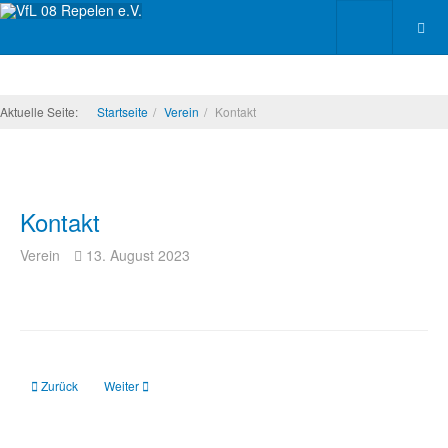
Aktuelle Seite:
Startseite
Verein
Kontakt
Kontakt
Verein
13. August 2023
Vorheriger Beitrag: Datenschutz
Nächster Beitrag: Vorstand
Zurück
Weiter