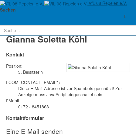
VfL 08 Repelen e.V.
Aktuelle Seite:
Startseite
Erweiterter Vorstand
Suchen
Gianna Soletta Köhl
Gianna Soletta Köhl
Kontakt
Position:
3. Beisitzerin
COM_CONTACT_EMAIL">
Diese E-Mail-Adresse ist vor Spambots geschützt! Zur
Anzeige muss JavaScript eingeschaltet sein.
Mobil
0172 - 8451863
Kontaktformular
Eine E-Mail senden