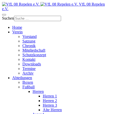
VfL 08 Repelen
e.V.
Suchen
Home
Verein
Vorstand
Satzung
Chronik
Mitgliedschaft
Schutzkonzept
Kontakt
Downloads
Termine
Archiv
Abteilungen
Boxen
Fußball
Herren
Herren 1
Herren 2
Herren 3
Alte Herren