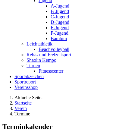
Jugend
A-Jugend
B-Jugend
C-Jugend
D-Jugend
E-Jugend
F-Jugend
Bambini
Leichtathletik
Beachvolleyball
Reha- und Freizeitsport
Shaolin Kempo
Turnen
Fitnesscenter
Sportabzeichen
Sportreport
Vereinsshop
Aktuelle Seite:
Startseite
Verein
Termine
Terminkalender